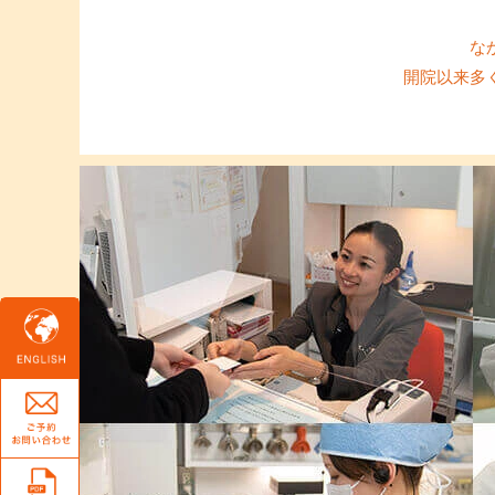
な
開院以来多