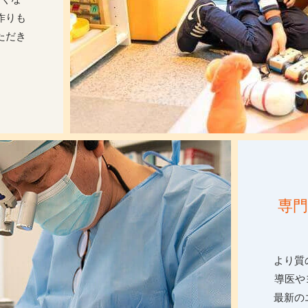
作りも
ただき
。
専
より質
導医や
最新の