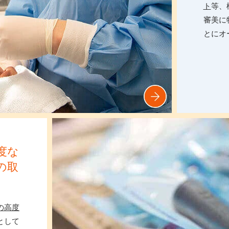
ト
等、
審美に
とにオ
度な
の取
の高度
として