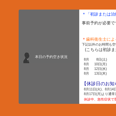
＊「初診または治
事前予約が必要で
＊
歯科衛生士によ
下記以外のお時間も空
(こちらは初診ま
本日の予約空き状況
8月 8
日(土
) 
8月 10
日(月
) 16
8月 12
日(水
) 1
8月 13
日(木
) 10
【休診日のお知
8月11日(火)、
8月
14
8月17日(月)より通
休診中、急性症状で