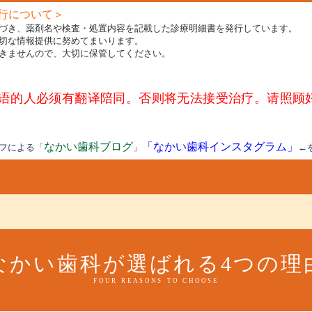
行について＞
づき、薬剤名や検査・処置内容を記載した診療明細書を発行しています。
切な情報提供に努めてまいります。
きませんので、大切に保管してください。
语的人必须有翻译陪同。
否则将无法接受治疗。请照顾
なかい歯科ブログ
「なかい歯科インスタグラム」
フによる
「
」
←
なかい歯科が選ばれる
4つの理
FOUR REASONS TO CHOOSE