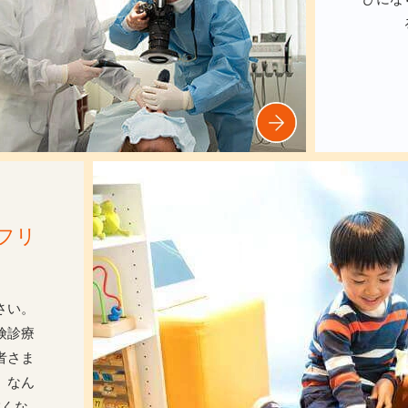
フリ
さい。
険診療
者さま
。なん
怖くな