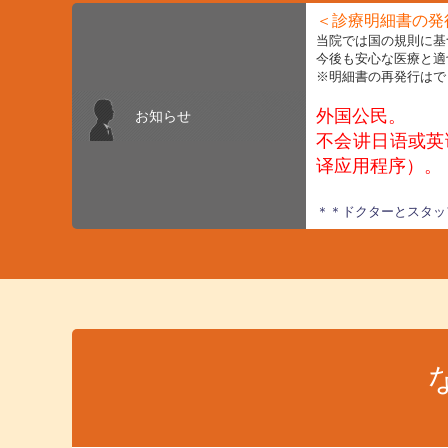
＜診療明細書の発
当院では国の規則に基
今後も安心な医療と適
※明細書の再発行はで
外国公民。
お知らせ
不会讲日语或英
译应用程序）。
＊＊ドクターとスタッ