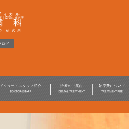
座｜京都の歯医者
ブログ
インプラント
入れ歯・義歯
インプラント周囲炎
ドクター・スタッフ紹介
治療のご案内
治療費について
DOCTOR&STAFF
DENTAL TREATMENT
TREATMENT FEE
歯周病治療
審美歯科・美容歯科
訪問歯科・高齢者歯科
口腔外科