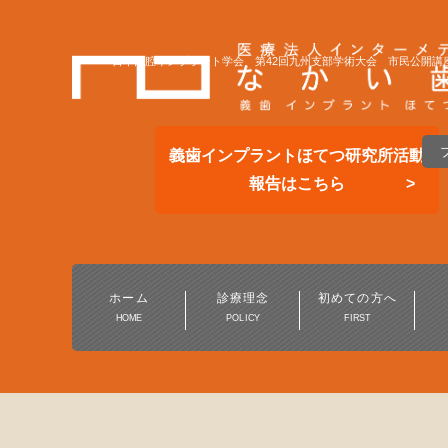
日本口腔インプラント学会 第42回九州支部学術大会 市民公開講
義歯インプラントほてつ研究所活動
報告はこちら
総合的な歯科医療
一般歯科・小児歯科
ホーム
診療理念
初めての方へ
HOME
POLICY
FIRST
予防歯科・定期健診
保険の白い歯