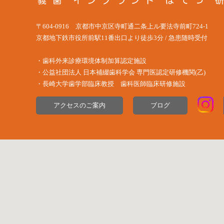
〒604-0916 京都市中京区寺町通二条上ル要法寺前町724-1
京都地下鉄市役所前駅11番出口より徒歩3分 / 急患随時受付
・歯科外来診療環境体制加算認定施設
・公益社団法⼈ ⽇本補綴⻭科学会 専⾨医認定研修機関(⼄)
・長崎大学歯学部臨床教授 歯科医師臨床研修施設
アクセスのご案内
ブログ