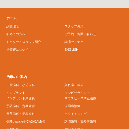
ホーム
診療理念
スタッフ募集
初めての方へ
ご予約・お問い合わせ
ドクター・スタッフ紹介
講演セミナー
治療費について
ENGLISH
治療のご案内
一般歯科・小児歯科
入れ歯・義歯
インプラント・
インビザライン・
インプラント周囲炎
マウスピース矯正治療
予防歯科・定期健診
歯周病治療
審美歯科・美容歯科
ホワイトニング
保険の白い歯(CAD/CAM冠)
訪問歯科・高齢者歯科