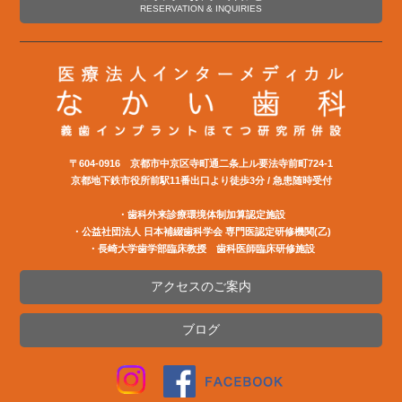
RESERVATION & INQUIRIES
〒604-0916 京都市中京区寺町通二条上ル要法寺前町724-1
京都地下鉄市役所前駅11番出口より徒歩3分 / 急患随時受付
・歯科外来診療環境体制加算認定施設
・公益社団法⼈ ⽇本補綴⻭科学会 専⾨医認定研修機関(⼄)
・長崎大学歯学部臨床教授 歯科医師臨床研修施設
アクセスのご案内
ブログ