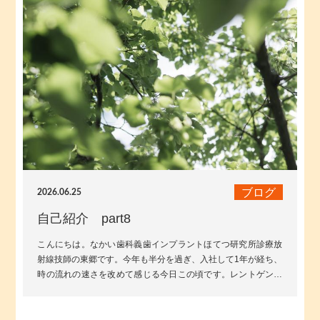
ブログ
2026.06.25
自己紹介 part8
こんにちは。なかい歯科義歯インプラントほてつ研究所診療放
射線技師の東郷です。今年も半分を過ぎ、入社して1年が経ち、
時の流れの速さを改めて感じる今日この頃です。レントゲン撮
影は肉眼では見えない歯の内部(...