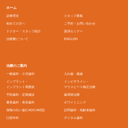
ホーム
診療理念
スタッフ募集
初めての方へ
ご予約・お問い合わせ
ドクター・スタッフ紹介
講演セミナー
治療費について
ENGLISH
治療のご案内
一般歯科・小児歯科
入れ歯・義歯
インプラント・
インビザライン・
インプラント周囲炎
マウスピース矯正治療
予防歯科・定期健診
歯周病治療
審美歯科・美容歯科
ホワイトニング
保険の白い歯(CAD/CAM冠)
訪問歯科・高齢者歯科
口腔外科
デジタル歯科