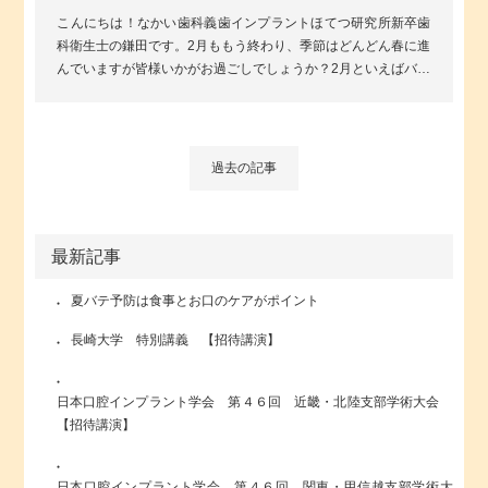
こんにちは！なかい歯科義歯インプラントほてつ研究所新卒歯
科衛生士の鎌田です。2月ももう終わり、季節はどんどん春に進
んでいますが皆様いかがお過ごしでしょうか？2月といえばバレ
ンタインがありましたね。私は...
過去の記事
最新記事
夏バテ予防は食事とお口のケアがポイント
長崎大学 特別講義 【招待講演】
日本口腔インプラント学会 第４６回 近畿・北陸支部学術大会
【招待講演】
日本口腔インプラント学会 第４６回 関東・甲信越支部学術大