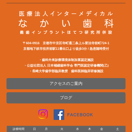
〒604-0916 京都市中京区寺町通二条上ル要法寺前町724-1
京都地下鉄市役所前駅11番出口より徒歩3分 / 急患随時受付
・歯科外来診療環境体制加算認定施設
・公益社団法⼈ ⽇本補綴⻭科学会 専⾨医認定研修機関(⼄)
・長崎大学歯学部臨床教授 歯科医師臨床研修施設
アクセスのご案内
ブログ
診療時間
日
月
火
水
木
金
土