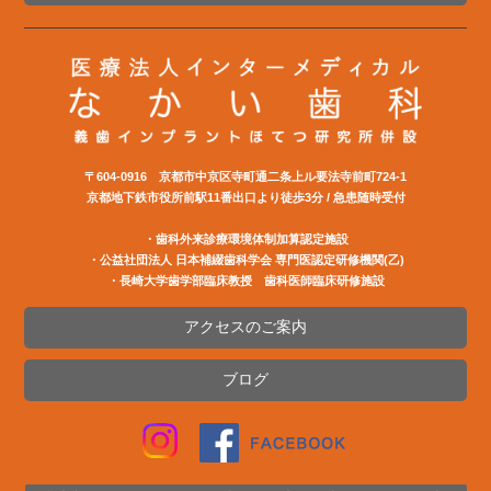
〒604-0916 京都市中京区寺町通二条上ル要法寺前町724-1
京都地下鉄市役所前駅11番出口より徒歩3分 / 急患随時受付
・歯科外来診療環境体制加算認定施設
・公益社団法⼈ ⽇本補綴⻭科学会 専⾨医認定研修機関(⼄)
・長崎大学歯学部臨床教授 歯科医師臨床研修施設
アクセスのご案内
ブログ