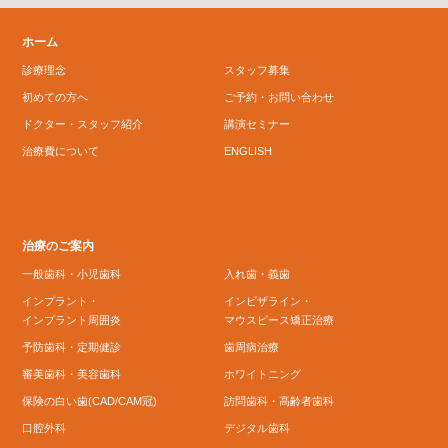
ホーム
診療理念
スタッフ募集
初めての方へ
ご予約・お問い合わせ
ドクター・スタッフ紹介
講演セミナー
治療費について
ENGLISH
治療のご案内
一般歯科・小児歯科
入れ歯・義歯
インプラント・
インビザライン・
インプラント周囲炎
マウスピース矯正治療
予防歯科・定期健診
歯周病治療
審美歯科・美容歯科
ホワイトニング
保険の白い歯(CAD/CAM冠)
訪問歯科・高齢者歯科
口腔外科
デジタル歯科