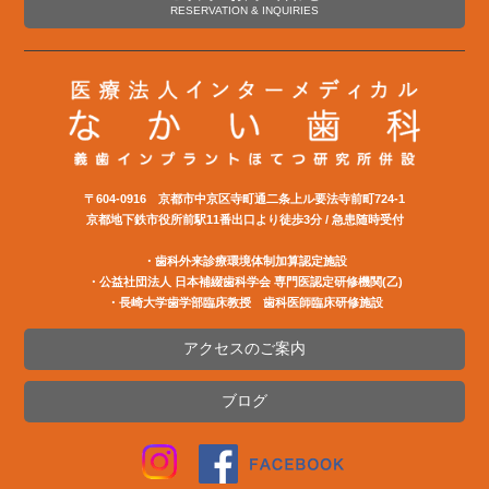
RESERVATION & INQUIRIES
〒604-0916 京都市中京区寺町通二条上ル要法寺前町724-1
京都地下鉄市役所前駅11番出口より徒歩3分 / 急患随時受付
・歯科外来診療環境体制加算認定施設
・公益社団法⼈ ⽇本補綴⻭科学会 専⾨医認定研修機関(⼄)
・長崎大学歯学部臨床教授 歯科医師臨床研修施設
アクセスのご案内
ブログ