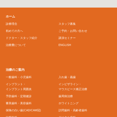
ホーム
診療理念
スタッフ募集
初めての方へ
ご予約・お問い合わせ
ドクター・スタッフ紹介
講演セミナー
治療費について
ENGLISH
治療のご案内
一般歯科・小児歯科
入れ歯・義歯
インプラント・
インビザライン・
インプラント周囲炎
マウスピース矯正治療
予防歯科・定期健診
歯周病治療
審美歯科・美容歯科
ホワイトニング
保険の白い歯(CAD/CAM冠)
訪問歯科・高齢者歯科