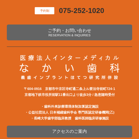
075-252-1020
予約制
ご予約・お問い合わせ
RESERVATION & INQUIRIES
〒604-0916 京都市中京区寺町通二条上ル要法寺前町724-1
京都地下鉄市役所前駅11番出口より徒歩3分 / 急患随時受付
・歯科外来診療環境体制加算認定施設
・公益社団法⼈ ⽇本補綴⻭科学会 専⾨医認定研修機関(⼄)
・長崎大学歯学部臨床教授 歯科医師臨床研修施設
アクセスのご案内