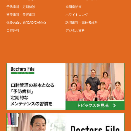
予防歯科・定期健診
歯周病治療
審美歯科・美容歯科
ホワイトニング
保険の白い歯(CAD/CAM冠)
訪問歯科・高齢者歯科
口腔外科
デジタル歯科