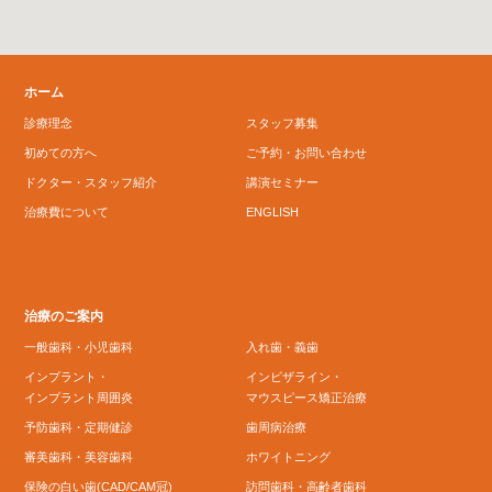
ホーム
診療理念
スタッフ募集
初めての方へ
ご予約・お問い合わせ
ドクター・スタッフ紹介
講演セミナー
治療費について
ENGLISH
治療のご案内
一般歯科・小児歯科
入れ歯・義歯
インプラント・
インビザライン・
インプラント周囲炎
マウスピース矯正治療
予防歯科・定期健診
歯周病治療
審美歯科・美容歯科
ホワイトニング
保険の白い歯(CAD/CAM冠)
訪問歯科・高齢者歯科