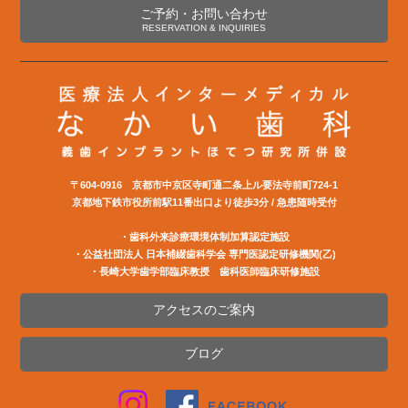
ご予約・お問い合わせ
RESERVATION & INQUIRIES
〒604-0916 京都市中京区寺町通二条上ル要法寺前町724-1
京都地下鉄市役所前駅11番出口より徒歩3分 / 急患随時受付
・歯科外来診療環境体制加算認定施設
・公益社団法⼈ ⽇本補綴⻭科学会 専⾨医認定研修機関(⼄)
・長崎大学歯学部臨床教授 歯科医師臨床研修施設
アクセスのご案内
ブログ