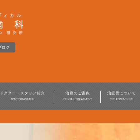
ブログ
インプラント
入れ歯・義歯
インプラント周囲炎
ドクター・スタッフ紹介
治療のご案内
治療費について
DOCTOR&STAFF
DENTAL TREATMENT
TREATMENT FEE
歯周病治療
審美歯科・美容歯科
訪問歯科・高齢者歯科
口腔外科