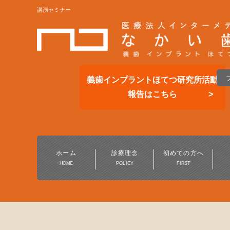
講演セミナー
義歯インプラントほてつ研究所活動
報告はこちら
総合的な歯科医療
一般歯科・小児歯科
ホーム
診療理念
初めての方へ
HOME
POLICY
FIRST
予防歯科・定期健診
保険の白い歯