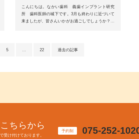
こんにちは。なかい歯科 義歯インプラント研究
所 歯科医師の城下です。3月も終わりに近づいて
来ましたが、皆さんいかがお過ごしでしょうか？す
っかり暖かくなり桜が満開を迎えようとしていま
す。近所で桜の写真を...
5
…
22
過去の記事
はこちらから
075-252-102
予約制
で受け付けております。