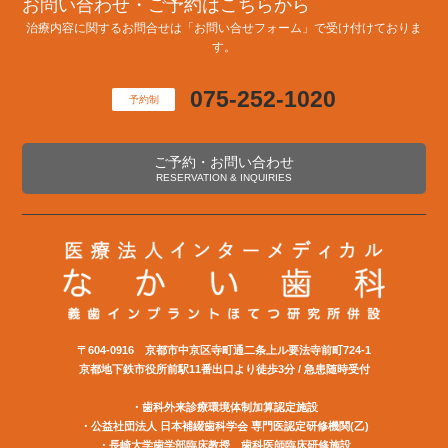
お問い合わせ・ご予約はこちらから
治療内容に関するお問合せは「お問い合せフォーム」で受け付けておりま
す。
075-252-1020
予約制
ご予約・お問い合わせ
RESERVATION & INQUIRIES
〒604-0916 京都市中京区寺町通二条上ル要法寺前町724-1
京都地下鉄市役所前駅11番出口より徒歩3分 / 急患随時受付
・歯科外来診療環境体制加算認定施設
・公益社団法⼈ ⽇本補綴⻭科学会 専⾨医認定研修機関(⼄)
・長崎大学歯学部臨床教授 歯科医師臨床研修施設