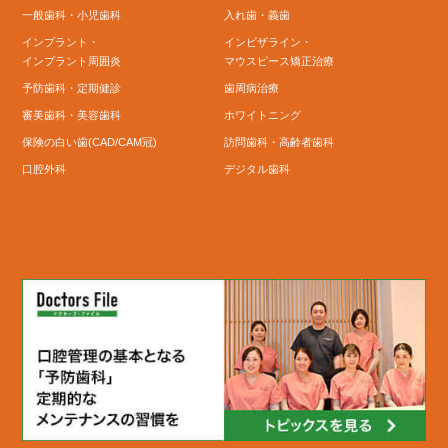
一般歯科・小児歯科
入れ歯・義歯
インプラント・
インビザライン・
インプラント周囲炎
マウスピース矯正治療
予防歯科・定期健診
歯周病治療
審美歯科・美容歯科
ホワイトニング
保険の白い歯(CAD/CAM冠)
訪問歯科・高齢者歯科
口腔外科
デジタル歯科