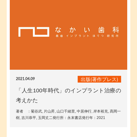
出版(著作プレス)
2021.04.09
「人生100年時代」のインプラント治療の
考えかた
著者 ：菊谷武, 片山昇, 山口千緒里, 中居伸行, 岸本裕充, 髙岡一
樹, 吉川恭平, 玉岡丈二発行所：永末書店発行年：2021