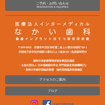
ご予約・お問い合わせ
RESERVATION & INQUIRIES
〒604-0916 京都市中京区寺町通二条上ル要法寺前町724-1
京都地下鉄市役所前駅11番出口より徒歩3分 / 急患随時受付
・歯科外来診療環境体制加算認定施設
・公益社団法⼈ ⽇本補綴⻭科学会 専⾨医認定研修機関(⼄)
・長崎大学歯学部臨床教授 歯科医師臨床研修施設
アクセスのご案内
ブログ