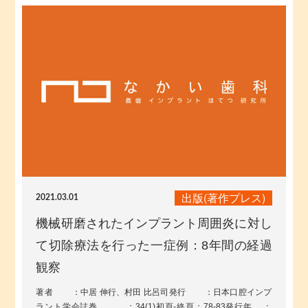
出版(著作プレス)
2021.03.01
機械研磨されたインプラント周囲炎に対し
て切除療法を行った一症例：8年間の経過
観察
著者 ：中居 伸行、村田 比呂司発行 ：日本口腔インプ
ラント学会誌巻 ：34(1)初頁-終頁：78-83発行年 ：