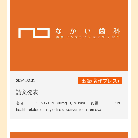
出版(著作プレス)
2024.02.01
論文発表
著者 ： Nakai.N, Kurogi T, Murata T.表題 ： Oral
health-related quality of life of conventional remova...