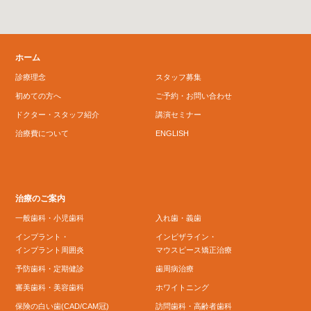
ホーム
診療理念
スタッフ募集
初めての方へ
ご予約・お問い合わせ
ドクター・スタッフ紹介
講演セミナー
治療費について
ENGLISH
治療のご案内
一般歯科・小児歯科
入れ歯・義歯
インプラント・
インビザライン・
インプラント周囲炎
マウスピース矯正治療
予防歯科・定期健診
歯周病治療
審美歯科・美容歯科
ホワイトニング
保険の白い歯(CAD/CAM冠)
訪問歯科・高齢者歯科