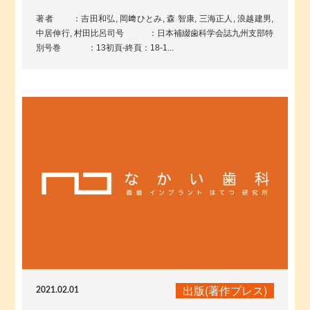
著者 ：吉田和弘, 岡﨑ひとみ, 森 智康, 三海正人, 浪越建男,
中居伸行, 村田比呂司号 ：日本補綴歯科学会誌九州支部特
別号巻 ：13初頁-終頁：18-1...
出版(著作プレス)
2021.02.01