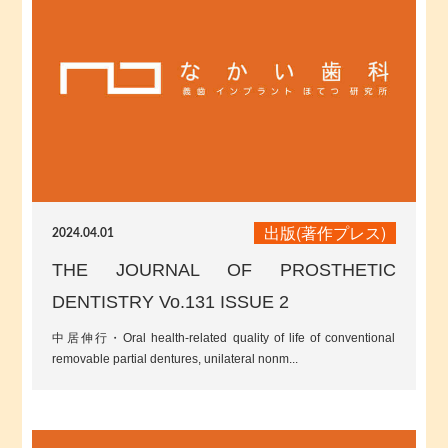
出版(著作プレス)
2024.04.01
THE JOURNAL OF PROSTHETIC
DENTISTRY Vo.131 ISSUE 2
中居伸行・Oral health-related quality of life of conventional
removable partial dentures, unilateral nonm...