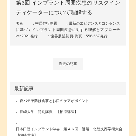
第3回 インプラント周囲疾患のリスクイン
ディケーターについて理解する
著者 ：中居伸行副題 ：最新のエビデンスとコンセンス
に基づくインプラント周囲疾患に対する理解とアプローチ
ver.2021発行 ：歯界展望初頁-終頁：556-567発行 ：
2021
過去の記事
最新記事
夏バテ予防は食事とお口のケアがポイント
長崎大学 特別講義 【招待講演】
日本口腔インプラント学会 第４６回 近畿・北陸支部学術大会
【招待講演】