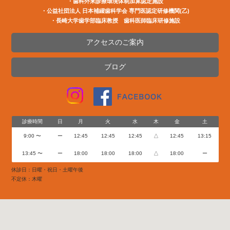
・歯科外来診療環境体制加算認定施設
・公益社団法⼈ ⽇本補綴⻭科学会 専⾨医認定研修機関(⼄)
・長崎大学歯学部臨床教授 歯科医師臨床研修施設
アクセスのご案内
ブログ
診療時間
日
月
火
水
木
金
土
9:00 〜
ー
12:45
12:45
12:45
△
12:45
13:15
13:45 〜
ー
18:00
18:00
18:00
△
18:00
ー
休診日：日曜・祝日・土曜午後
不定休：木曜