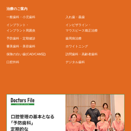
治療のご案内
一般歯科・小児歯科
入れ歯・義歯
インプラント・
インビザライン・
インプラント周囲炎
マウスピース矯正治療
予防歯科・定期健診
歯周病治療
審美歯科・美容歯科
ホワイトニング
保険の白い歯(CAD/CAM冠)
訪問歯科・高齢者歯科
口腔外科
デジタル歯科