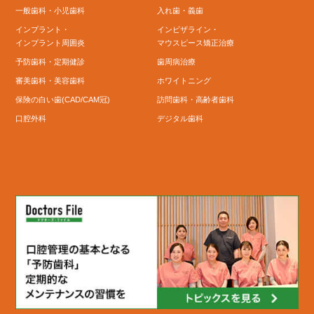
一般歯科・小児歯科
入れ歯・義歯
インプラント・
インビザライン・
インプラント周囲炎
マウスピース矯正治療
予防歯科・定期健診
歯周病治療
審美歯科・美容歯科
ホワイトニング
保険の白い歯(CAD/CAM冠)
訪問歯科・高齢者歯科
口腔外科
デジタル歯科