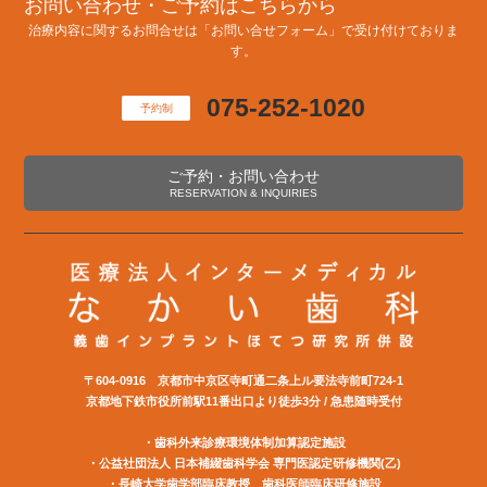
お問い合わせ・ご予約はこちらから
治療内容に関するお問合せは「お問い合せフォーム」で受け付けておりま
す。
075-252-1020
予約制
ご予約・お問い合わせ
RESERVATION & INQUIRIES
〒604-0916 京都市中京区寺町通二条上ル要法寺前町724-1
京都地下鉄市役所前駅11番出口より徒歩3分 / 急患随時受付
・歯科外来診療環境体制加算認定施設
・公益社団法⼈ ⽇本補綴⻭科学会 専⾨医認定研修機関(⼄)
・長崎大学歯学部臨床教授 歯科医師臨床研修施設