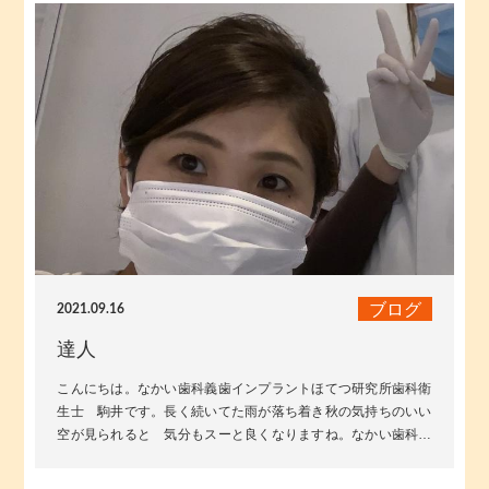
ブログ
2021.09.16
達人
こんにちは。なかい歯科義歯インプラントほてつ研究所歯科衛
生士 駒井です。長く続いてた雨が落ち着き秋の気持ちのいい
空が見られると 気分もスーと良くなりますね。なかい歯科の
歯科衛生士皆でDH Pro sc...