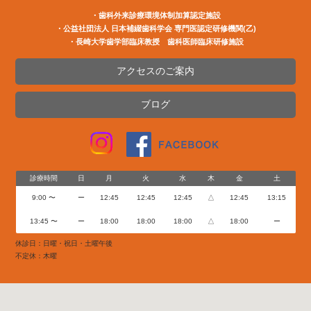
・歯科外来診療環境体制加算認定施設
・公益社団法⼈ ⽇本補綴⻭科学会 専⾨医認定研修機関(⼄)
・長崎大学歯学部臨床教授 歯科医師臨床研修施設
アクセスのご案内
ブログ
診療時間
日
月
火
水
木
金
土
9:00 〜
ー
12:45
12:45
12:45
△
12:45
13:15
13:45 〜
ー
18:00
18:00
18:00
△
18:00
ー
休診日：日曜・祝日・土曜午後
不定休：木曜