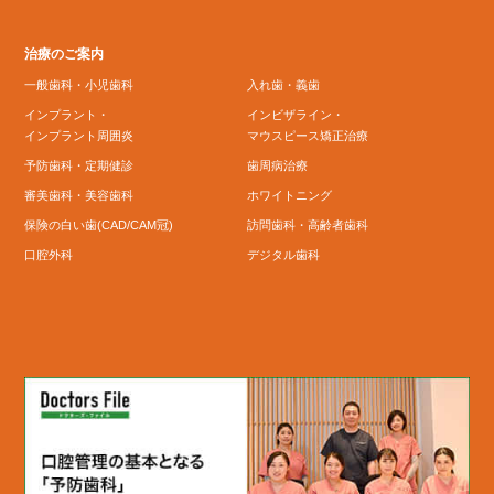
治療のご案内
一般歯科・小児歯科
入れ歯・義歯
インプラント・
インビザライン・
インプラント周囲炎
マウスピース矯正治療
予防歯科・定期健診
歯周病治療
審美歯科・美容歯科
ホワイトニング
保険の白い歯(CAD/CAM冠)
訪問歯科・高齢者歯科
口腔外科
デジタル歯科