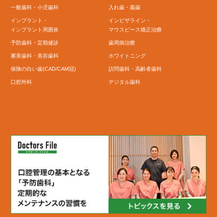
一般歯科・小児歯科
入れ歯・義歯
インプラント・
インビザライン・
インプラント周囲炎
マウスピース矯正治療
予防歯科・定期健診
歯周病治療
審美歯科・美容歯科
ホワイトニング
保険の白い歯(CAD/CAM冠)
訪問歯科・高齢者歯科
口腔外科
デジタル歯科