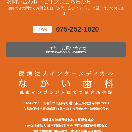
お問い合わせ・ご予約はこちらから
治療内容に関するお問合せは「お問い合せフォーム」で受け付けておりま
す。
075-252-1020
予約制
ご予約・お問い合わせ
RESERVATION & INQUIRIES
〒604-0916 京都市中京区寺町通二条上ル要法寺前町724-1
京都地下鉄市役所前駅11番出口より徒歩3分 / 急患随時受付
・歯科外来診療環境体制加算認定施設
・公益社団法⼈ ⽇本補綴⻭科学会 専⾨医認定研修機関(⼄)
・長崎大学歯学部臨床教授 歯科医師臨床研修施設