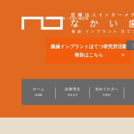
2025年5月の記事一覧｜京都の歯医者
義歯インプラントほてつ研究所活動
報告はこちら
総合的な歯科医療
一般歯科・小児歯科
ホーム
診療理念
初めての方へ
HOME
POLICY
FIRST
予防歯科・定期健診
保険の白い歯