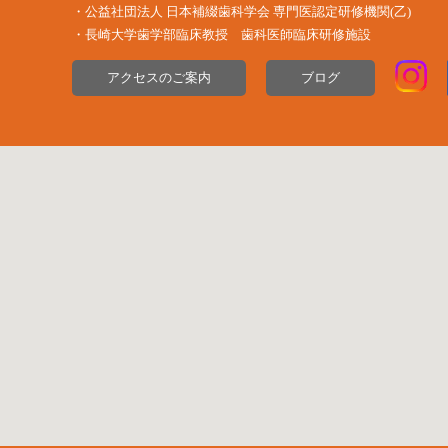
・公益社団法⼈ ⽇本補綴⻭科学会 専⾨医認定研修機関(⼄)
・長崎大学歯学部臨床教授 歯科医師臨床研修施設
アクセスのご案内
ブログ