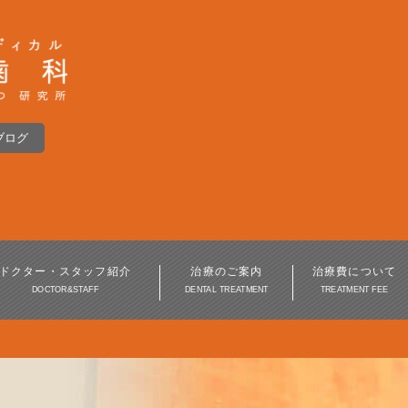
ブログ
インプラント
入れ歯・義歯
インプラント周囲炎
ドクター・スタッフ紹介
治療のご案内
治療費について
DOCTOR&STAFF
DENTAL TREATMENT
TREATMENT FEE
歯周病治療
審美歯科・美容歯科
訪問歯科・高齢者歯科
口腔外科