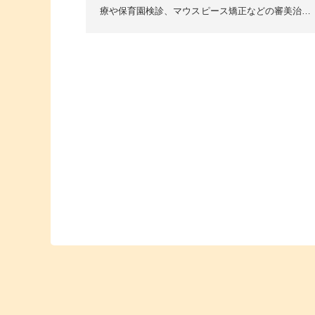
療や保育園検診、マウスピース矯正などの審美治療
を担当しております、歯科医師の赤坂衣理です。1
日の半分近くは海...