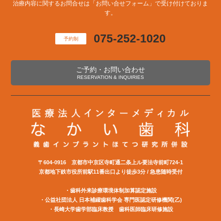
治療内容に関するお問合せは「お問い合せフォーム」で受け付けておりま
す。
075-252-1020
予約制
ご予約・お問い合わせ
RESERVATION & INQUIRIES
〒604-0916 京都市中京区寺町通二条上ル要法寺前町724-1
京都地下鉄市役所前駅11番出口より徒歩3分 / 急患随時受付
・歯科外来診療環境体制加算認定施設
・公益社団法⼈ ⽇本補綴⻭科学会 専⾨医認定研修機関(⼄)
・長崎大学歯学部臨床教授 歯科医師臨床研修施設