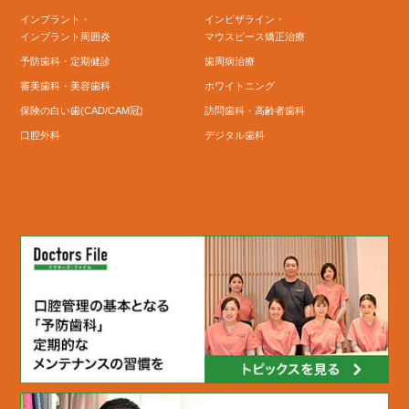
インプラント・
インビザライン・
インプラント周囲炎
マウスピース矯正治療
予防歯科・定期健診
歯周病治療
審美歯科・美容歯科
ホワイトニング
保険の白い歯(CAD/CAM冠)
訪問歯科・高齢者歯科
口腔外科
デジタル歯科