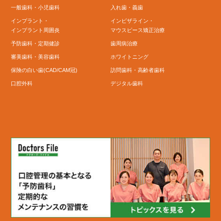
一般歯科・小児歯科
入れ歯・義歯
インプラント・
インビザライン・
インプラント周囲炎
マウスピース矯正治療
予防歯科・定期健診
歯周病治療
審美歯科・美容歯科
ホワイトニング
保険の白い歯(CAD/CAM冠)
訪問歯科・高齢者歯科
口腔外科
デジタル歯科