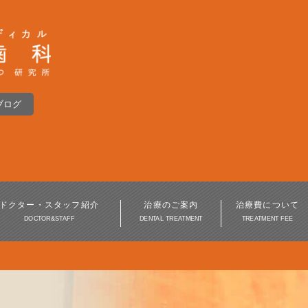
ブログ
インプラント
入れ歯・義歯
インプラント周囲炎
ドクター・スタッフ紹介
治療のご案内
治療費について
DOCTOR&STAFF
DENTAL TREATMENT
TREATMENT FEE
歯周病治療
審美歯科・美容歯科
訪問歯科・高齢者歯科
口腔外科