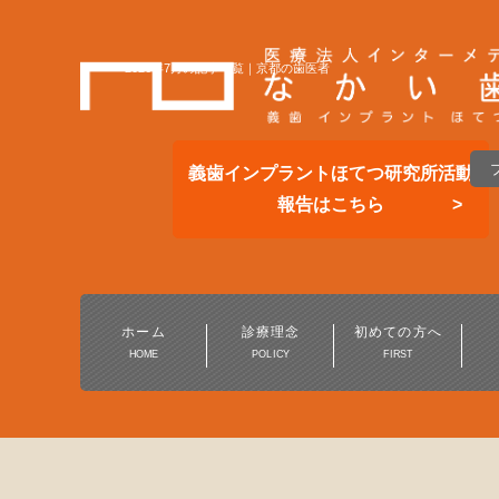
2026年7月の記事一覧｜京都の歯医者
義歯インプラントほてつ研究所活動
報告はこちら
総合的な歯科医療
一般歯科・小児歯科
ホーム
診療理念
初めての方へ
HOME
POLICY
FIRST
予防歯科・定期健診
保険の白い歯