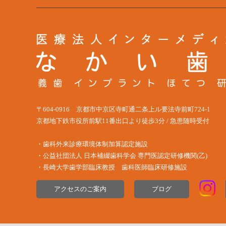
〒604-0916 京都市中京区寺町通二条上ル要法寺前町724-1
京都地下鉄市役所前駅11番出口より徒歩3分 / 急患随時受付
・歯科外来診療環境体制加算認定施設
・公益社団法⼈ ⽇本補綴⻭科学会 専⾨医認定研修機関(⼄)
・長崎大学歯学部臨床教授 歯科医師臨床研修施設
アクセスのご案内
ブログ