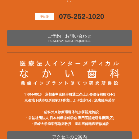
す。
075-252-1020
予約制
ご予約・お問い合わせ
RESERVATION & INQUIRIES
〒604-0916 京都市中京区寺町通二条上ル要法寺前町724-1
京都地下鉄市役所前駅11番出口より徒歩3分 / 急患随時受付
・歯科外来診療環境体制加算認定施設
・公益社団法⼈ ⽇本補綴⻭科学会 専⾨医認定研修機関(⼄)
・長崎大学歯学部臨床教授 歯科医師臨床研修施設
アクセスのご案内