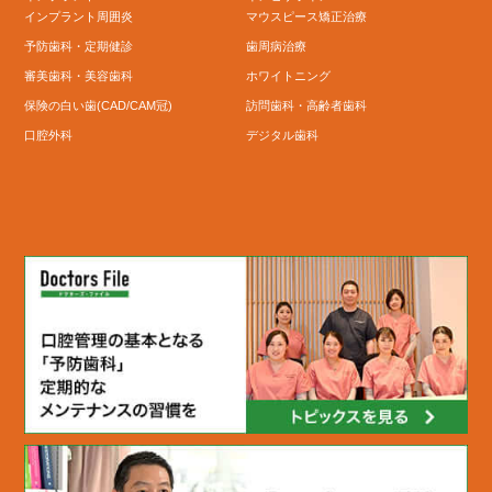
インプラント周囲炎
マウスピース矯正治療
予防歯科・定期健診
歯周病治療
審美歯科・美容歯科
ホワイトニング
保険の白い歯(CAD/CAM冠)
訪問歯科・高齢者歯科
口腔外科
デジタル歯科