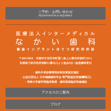
ご予約・お問い合わせ
RESERVATION & INQUIRIES
〒604-0916 京都市中京区寺町通二条上ル要法寺前町724-1
京都地下鉄市役所前駅11番出口より徒歩3分 / 急患随時受付
・歯科外来診療環境体制加算認定施設
・公益社団法⼈ ⽇本補綴⻭科学会 専⾨医認定研修機関(⼄)
・長崎大学歯学部臨床教授 歯科医師臨床研修施設
アクセスのご案内
ブログ