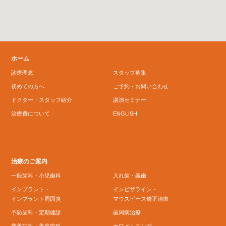
ホーム
診療理念
スタッフ募集
初めての方へ
ご予約・お問い合わせ
ドクター・スタッフ紹介
講演セミナー
治療費について
ENGLISH
治療のご案内
一般歯科・小児歯科
入れ歯・義歯
インプラント・
インビザライン・
インプラント周囲炎
マウスピース矯正治療
予防歯科・定期健診
歯周病治療
審美歯科・美容歯科
ホワイトニング