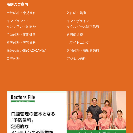
治療のご案内
一般歯科・小児歯科
入れ歯・義歯
インプラント・
インビザライン・
インプラント周囲炎
マウスピース矯正治療
予防歯科・定期健診
歯周病治療
審美歯科・美容歯科
ホワイトニング
保険の白い歯(CAD/CAM冠)
訪問歯科・高齢者歯科
口腔外科
デジタル歯科