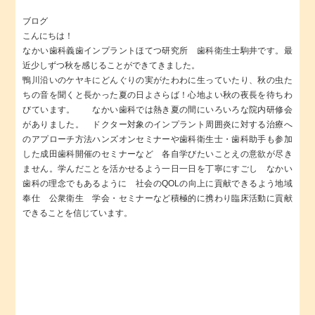
ブログ
こんにちは！
なかい歯科義歯インプラントほてつ研究所 歯科衛生士駒井です。最
近少しずつ秋を感じることができてきました。
鴨川沿いのケヤキにどんぐりの実がたわわに生っていたり、秋の虫た
ちの音を聞くと長かった夏の日よさらば！心地よい秋の夜長を待ちわ
びています。 なかい歯科では熱き夏の間にいろいろな院内研修会
がありました。 ドクター対象のインプラント周囲炎に対する治療へ
のアプローチ方法ハンズオンセミナーや歯科衛生士・歯科助手も参加
した成田歯科開催のセミナーなど 各自学びたいことえの意欲が尽き
ません。学んだことを活かせるよう一日一日を丁寧にすごし なかい
歯科の理念でもあるように 社会のQOLの向上に貢献できるよう地域
奉仕 公衆衛生 学会・セミナーなど積極的に携わり臨床活動に貢献
できることを信じています。