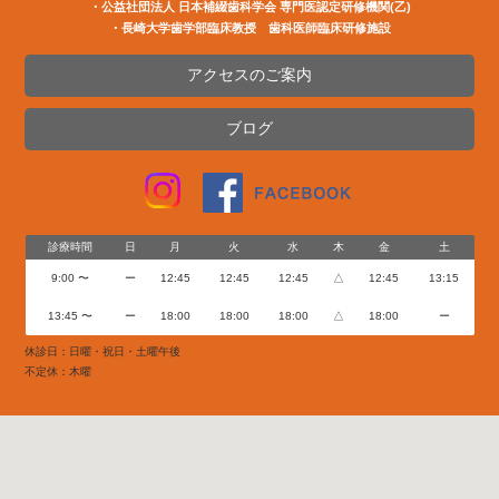
・公益社団法⼈ ⽇本補綴⻭科学会 専⾨医認定研修機関(⼄)
・長崎大学歯学部臨床教授 歯科医師臨床研修施設
アクセスのご案内
ブログ
診療時間
日
月
火
水
木
金
土
9:00 〜
ー
12:45
12:45
12:45
△
12:45
13:15
13:45 〜
ー
18:00
18:00
18:00
△
18:00
ー
休診日：日曜・祝日・土曜午後
不定休：木曜