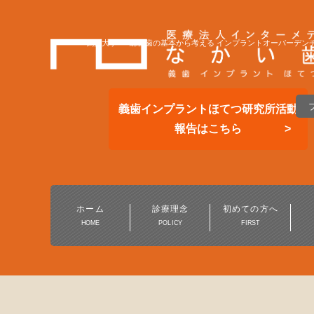
～鶴見大学 ～“総義歯の基本から考える インプラントオーバーデン
義歯インプラントほてつ研究所活動
報告はこちら
総合的な歯科医療
一般歯科・小児歯科
ホーム
診療理念
初めての方へ
HOME
POLICY
FIRST
予防歯科・定期健診
保険の白い歯