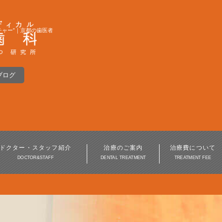
チャー”｜京都の歯医者
ブログ
インプラント
入れ歯・義歯
インプラント周囲炎
ドクター・スタッフ紹介
治療のご案内
治療費について
DOCTOR&STAFF
DENTAL TREATMENT
TREATMENT FEE
歯周病治療
審美歯科・美容歯科
訪問歯科・高齢者歯科
口腔外科