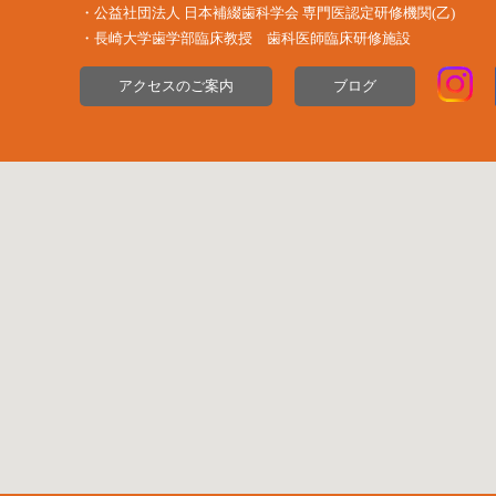
・公益社団法⼈ ⽇本補綴⻭科学会 専⾨医認定研修機関(⼄)
・長崎大学歯学部臨床教授 歯科医師臨床研修施設
アクセスのご案内
ブログ