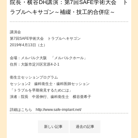
院長・横谷DH講演：第7回SAFE学術大会 ト
ラブルヘキサゴン～補綴・技工的合併症～
講演会
第7回SAFE学術大会 トラブルヘキサゴン
2019年4月13日（土）
会場：メルパルク大阪 「メルパルクホール」
住所：大阪市淀川区宮原4-2-1
衛生士セッションプログラム
セッション2 歯科衛生士・歯科医師セッション
「トラブルを早期発見するためには」
演者：院長 中居伸行、歯科衛生士 横谷亜希子
詳細はこちら
http://www.safe-implant.net/
新しい記事
過去の記事