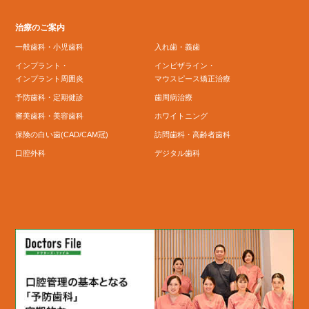
治療のご案内
一般歯科・小児歯科
入れ歯・義歯
インプラント・
インビザライン・
インプラント周囲炎
マウスピース矯正治療
予防歯科・定期健診
歯周病治療
審美歯科・美容歯科
ホワイトニング
保険の白い歯(CAD/CAM冠)
訪問歯科・高齢者歯科
口腔外科
デジタル歯科