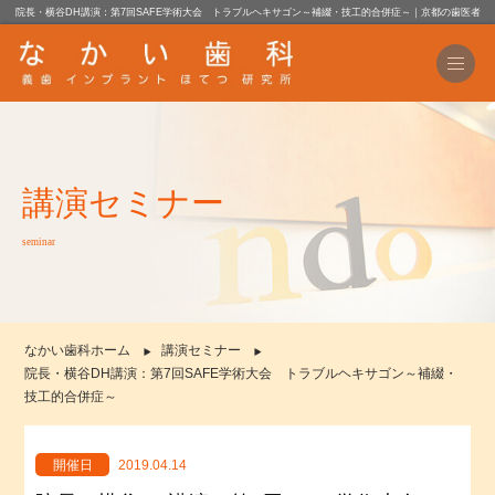
院長・横谷DH講演：第7回SAFE学術大会 トラブルヘキサゴン～補綴・技工的合併症～｜京都の歯医者
講演セミナー
seminar
なかい歯科ホーム
講演セミナー
院長・横谷DH講演：第7回SAFE学術大会 トラブルヘキサゴン～補綴・
技工的合併症～
開催日
2019.04.14