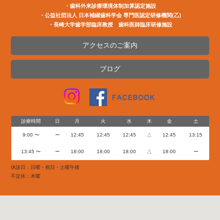
・歯科外来診療環境体制加算認定施設
・公益社団法⼈ ⽇本補綴⻭科学会 専⾨医認定研修機関(⼄)
・長崎大学歯学部臨床教授 歯科医師臨床研修施設
アクセスのご案内
ブログ
診療時間
日
月
火
水
木
金
土
9:00 〜
ー
12:45
12:45
12:45
△
12:45
13:15
13:45 〜
ー
18:00
18:00
18:00
△
18:00
ー
休診日：日曜・祝日・土曜午後
不定休：木曜