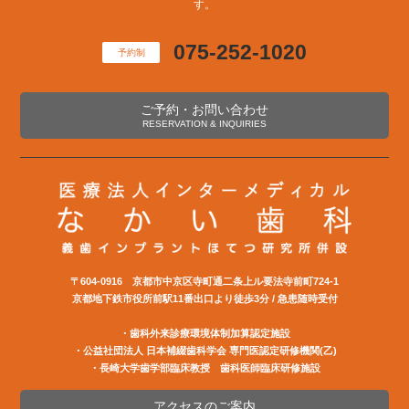
す。
075-252-1020
予約制
ご予約・お問い合わせ
RESERVATION & INQUIRIES
〒604-0916 京都市中京区寺町通二条上ル要法寺前町724-1
京都地下鉄市役所前駅11番出口より徒歩3分 / 急患随時受付
・歯科外来診療環境体制加算認定施設
・公益社団法⼈ ⽇本補綴⻭科学会 専⾨医認定研修機関(⼄)
・長崎大学歯学部臨床教授 歯科医師臨床研修施設
アクセスのご案内