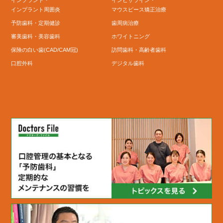
インプラント周囲炎
マウスピース矯正治療
予防歯科・定期健診
歯周病治療
審美歯科・美容歯科
ホワイトニング
保険の白い歯(CAD/CAM冠)
訪問歯科・高齢者歯科
口腔外科
デジタル歯科