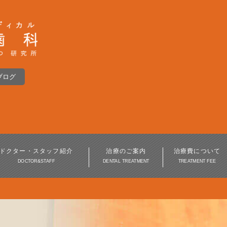
ブログ
インプラント
入れ歯・義歯
インプラント周囲炎
ドクター・スタッフ紹介
治療のご案内
治療費について
DOCTOR&STAFF
DENTAL TREATMENT
TREATMENT FEE
歯周病治療
審美歯科・美容歯科
訪問歯科・高齢者歯科
口腔外科