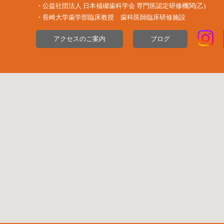
・公益社団法⼈ ⽇本補綴⻭科学会 専⾨医認定研修機関(⼄)
・長崎大学歯学部臨床教授 歯科医師臨床研修施設
アクセスのご案内
ブログ