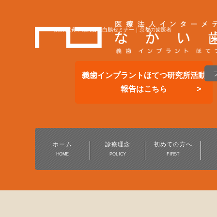
院長講演：株式会社白鵬セミナー｜京都の歯医者
義歯インプラントほてつ研究所活動
報告はこちら
総合的な歯科医療
一般歯科・小児歯科
ホーム
診療理念
初めての方へ
HOME
POLICY
FIRST
予防歯科・定期健診
保険の白い歯