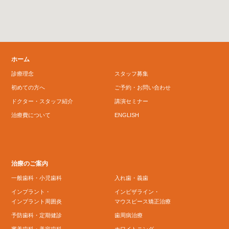
ホーム
診療理念
スタッフ募集
初めての方へ
ご予約・お問い合わせ
ドクター・スタッフ紹介
講演セミナー
治療費について
ENGLISH
治療のご案内
一般歯科・小児歯科
入れ歯・義歯
インプラント・
インビザライン・
インプラント周囲炎
マウスピース矯正治療
予防歯科・定期健診
歯周病治療
審美歯科・美容歯科
ホワイトニング