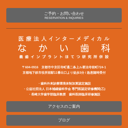
ご予約・お問い合わせ
RESERVATION & INQUIRIES
〒604-0916 京都市中京区寺町通二条上ル要法寺前町724-1
京都地下鉄市役所前駅11番出口より徒歩3分 / 急患随時受付
・歯科外来診療環境体制加算認定施設
・公益社団法⼈ ⽇本補綴⻭科学会 専⾨医認定研修機関(⼄)
・長崎大学歯学部臨床教授 歯科医師臨床研修施設
アクセスのご案内
ブログ