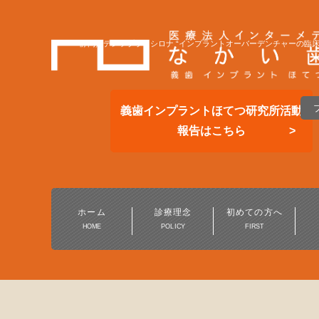
静岡／デンツプライシロナ “インプラントオーバーデンチャーの臨床
義歯インプラントほてつ研究所活動
報告はこちら
総合的な歯科医療
一般歯科・小児歯科
ホーム
診療理念
初めての方へ
HOME
POLICY
FIRST
予防歯科・定期健診
保険の白い歯