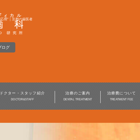
応用”｜京都の歯医者
ブログ
インプラント
入れ歯・義歯
インプラント周囲炎
ドクター・スタッフ紹介
治療のご案内
治療費について
DOCTOR&STAFF
DENTAL TREATMENT
TREATMENT FEE
歯周病治療
審美歯科・美容歯科
訪問歯科・高齢者歯科
口腔外科