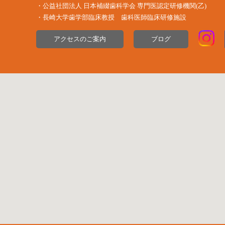
・公益社団法⼈ ⽇本補綴⻭科学会 専⾨医認定研修機関(⼄)
・長崎大学歯学部臨床教授 歯科医師臨床研修施設
アクセスのご案内
ブログ