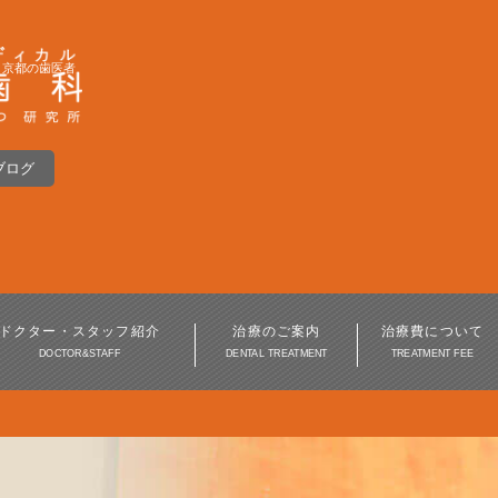
｜京都の歯医者
ブログ
インプラント
入れ歯・義歯
インプラント周囲炎
ドクター・スタッフ紹介
治療のご案内
治療費について
DOCTOR&STAFF
DENTAL TREATMENT
TREATMENT FEE
歯周病治療
審美歯科・美容歯科
訪問歯科・高齢者歯科
口腔外科