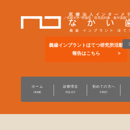
9月14～15日（木金）／長崎大学 “研修医・医局員対象 集中講義”
義歯インプラントほてつ研究所活動
報告はこちら
総合的な歯科医療
一般歯科・小児歯科
ホーム
診療理念
初めての方へ
HOME
POLICY
FIRST
予防歯科・定期健診
保険の白い歯