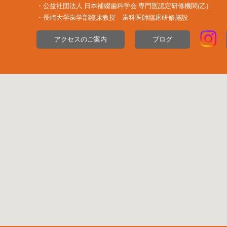
・公益社団法⼈ ⽇本補綴⻭科学会 専⾨医認定研修機関(⼄)
・長崎大学歯学部臨床教授 歯科医師臨床研修施設
アクセスのご案内
ブログ