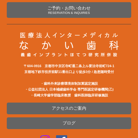
ご予約・お問い合わせ
RESERVATION & INQUIRIES
〒604-0916 京都市中京区寺町通二条上ル要法寺前町724-1
京都地下鉄市役所前駅11番出口より徒歩3分 / 急患随時受付
・歯科外来診療環境体制加算認定施設
・公益社団法⼈ ⽇本補綴⻭科学会 専⾨医認定研修機関(⼄)
・長崎大学歯学部臨床教授 歯科医師臨床研修施設
アクセスのご案内
ブログ