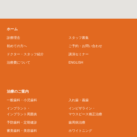
ホーム
診療理念
スタッフ募集
初めての方へ
ご予約・お問い合わせ
ドクター・スタッフ紹介
講演セミナー
治療費について
ENGLISH
治療のご案内
一般歯科・小児歯科
入れ歯・義歯
インプラント・
インビザライン・
インプラント周囲炎
マウスピース矯正治療
予防歯科・定期健診
歯周病治療
審美歯科・美容歯科
ホワイトニング